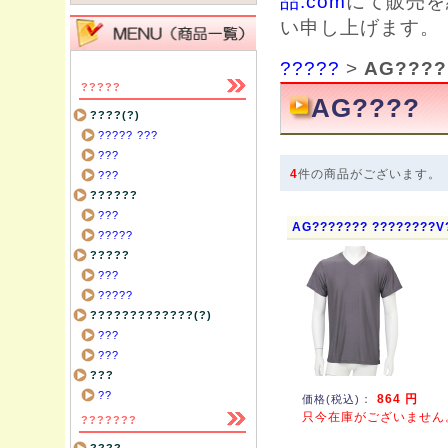
品.com
にて販売を
い申し上げます。
?????
>
AG????
?????
AG????
????(?)
????? ???
???
4
件の商品がございます。
???
??????
???
AG??????? ????????V
?????
?????
???
?????
?????????????(?)
???
???
???
??
：
864 円
価格(税込)
只今在庫がございません
???????