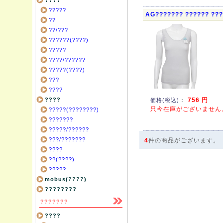
????
?????
AG??????? ?????? ??
??
??/???
??????(????)
?????
????/??????
?????(????)
???
????
：
756 円
????
価格(税込)
只今在庫がございません
?????(????????)
???????
?????/??????
???/???????
4
件の商品がございます。
????
??(????)
?????
mobus(????)
????????
???????
????