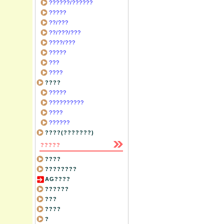
??????/??????
?????
??/???
??/???/???
????/???
?????
???
????
????
?????
??????????
????
??????
????(???????)
?????
????
????????
AG????
??????
???
????
?