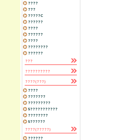
????
???
?????C
??????
????
??????
????
????????
??????
???
??????????
????(???)
????
???????
?????????
5???????????
????????
5??????
????(?????)
??????